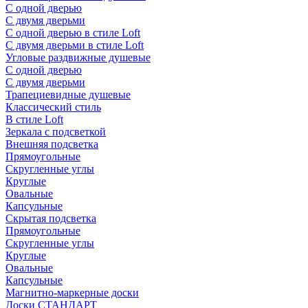
С одной дверью
С двумя дверьми
С одной дверью в стиле Loft
С двумя дверьми в стиле Loft
Угловые раздвижные душевые
С одной дверью
С двумя дверьми
Трапециевидные душевые
Классический стиль
В стиле Loft
Зеркала с подсветкой
Внешняя подсветка
Прямоугольные
Скругленные углы
Круглые
Овальные
Капсульные
Скрытая подсветка
Прямоугольные
Скругленные углы
Круглые
Овальные
Капсульные
Магнитно-маркерные доски
Доски СТАНДАРТ