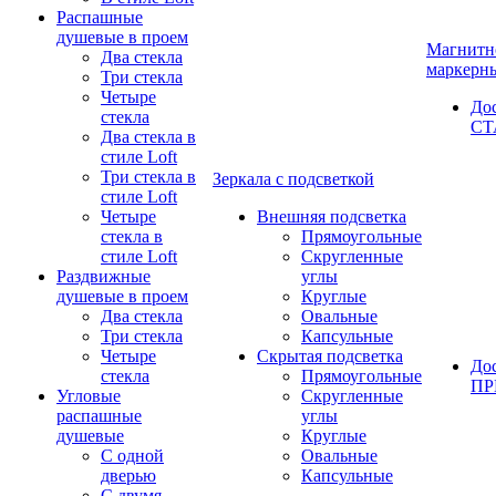
Распашные
душевые в проем
Магнитн
Два стекла
маркерн
Три стекла
Четыре
До
стекла
СТ
Два стекла в
стиле Loft
Три стекла в
Зеркала с подсветкой
стиле Loft
Четыре
Внешняя подсветка
стекла в
Прямоугольные
стиле Loft
Скругленные
Раздвижные
углы
душевые в проем
Круглые
Два стекла
Овальные
Три стекла
Капсульные
Четыре
Скрытая подсветка
До
стекла
Прямоугольные
П
Угловые
Скругленные
распашные
углы
душевые
Круглые
С одной
Овальные
дверью
Капсульные
С двумя