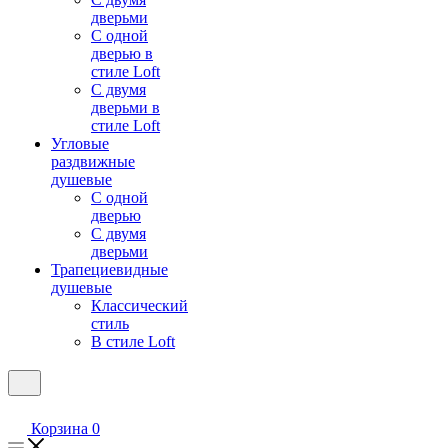
дверьми
С одной
дверью в
стиле Loft
С двумя
дверьми в
стиле Loft
Угловые
раздвижные
душевые
С одной
дверью
С двумя
дверьми
Трапециевидные
душевые
Классический
стиль
В стиле Loft
Корзина
0