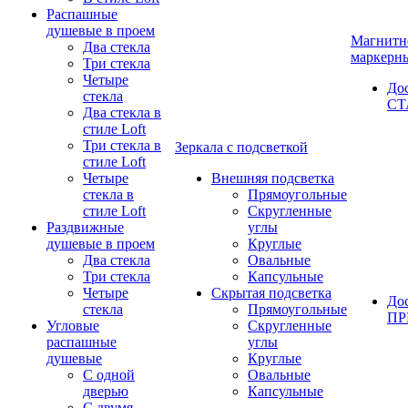
Распашные
душевые в проем
Магнитн
Два стекла
маркерн
Три стекла
Четыре
До
стекла
СТ
Два стекла в
стиле Loft
Три стекла в
Зеркала с подсветкой
стиле Loft
Четыре
Внешняя подсветка
стекла в
Прямоугольные
стиле Loft
Скругленные
Раздвижные
углы
душевые в проем
Круглые
Два стекла
Овальные
Три стекла
Капсульные
Четыре
Скрытая подсветка
До
стекла
Прямоугольные
П
Угловые
Скругленные
распашные
углы
душевые
Круглые
С одной
Овальные
дверью
Капсульные
С двумя