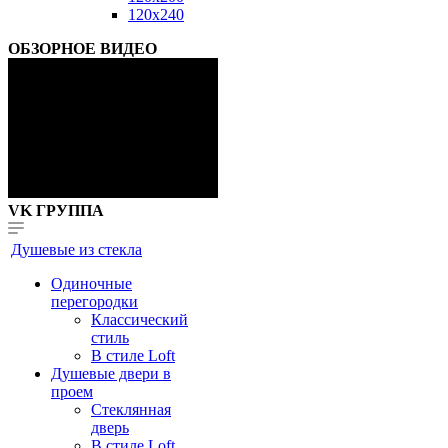
120x240
ОБЗОРНОЕ ВИДЕО
VK ГРУППА
Душевые из стекла
Одиночные
перегородки
Классический
стиль
В стиле Loft
Душевые двери в
проем
Стеклянная
дверь
В стиле Loft