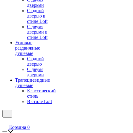
дверьми
С одной
дверью в
стиле Loft
С двумя
дверьми в
стиле Loft
Угловые
раздвижные
душевые
С одной
дверью
С двумя
дверьми
Трапециевидные
душевые
Классический
стиль
В стиле Loft
Корзина
0