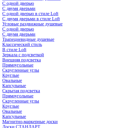
С одной дверью
С двумя дверьми
С одной дверью в стиле Loft
С двумя дверьми в стиле Loft
Угловые раздвижные душевые
С одной дверью
С двумя дверьми
Трапециевидные душевые
Классический стиль
В стиле Loft
Зеркала с подсветкой
Внешняя подсветка
Прямоугольные
Скругленные углы
Круглые
Овальные
Капсульные
Скрытая подсветка
Прямоугольные
Скругленные углы
Круглые
Овальные
Капсульные
Магнитно-маркерные доски
Доски СТАНДАРТ