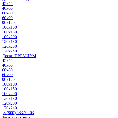
45x45
40x60
60x80
60x90
90x120
100x100
100x150
100x200
120x180
120x200
120x240
Доски ПРЕМИУМ
45x45
40x60
60x80
60x90
90x120
100x100
100x150
100x200
120x180
120x200
120x240
8 (800) 533-79-03
Заказать звонок