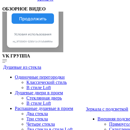
ОБЗОРНОЕ ВИДЕО
VK ГРУППА
Душевые из стекла
Одиночные перегородки
Классический стиль
В стиле Loft
Душевые двери в проем
Стеклянная дверь
В стиле Loft
Распашные душевые в проем
Зеркала с подсветкой
Два стекла
Три стекла
Внешняя подсве
Четыре стекла
Прямоуго
Два стекла в стиле Loft
Скруглен