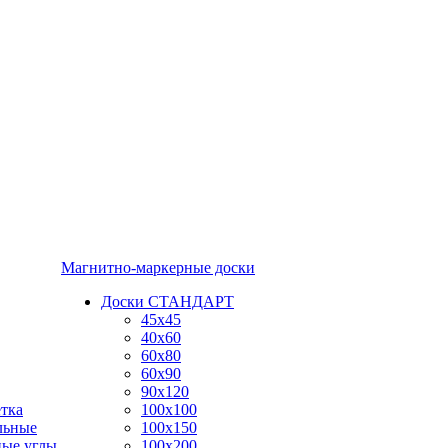
Магнитно-маркерные доски
Доски СТАНДАРТ
45x45
40x60
60x80
60x90
90x120
тка
100x100
льные
100x150
ные углы
100x200