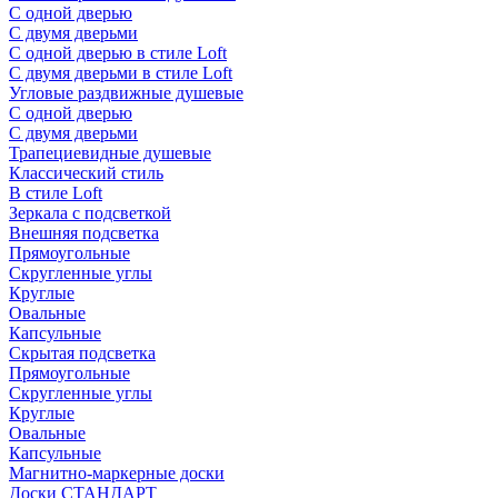
С одной дверью
С двумя дверьми
С одной дверью в стиле Loft
С двумя дверьми в стиле Loft
Угловые раздвижные душевые
С одной дверью
С двумя дверьми
Трапециевидные душевые
Классический стиль
В стиле Loft
Зеркала с подсветкой
Внешняя подсветка
Прямоугольные
Скругленные углы
Круглые
Овальные
Капсульные
Скрытая подсветка
Прямоугольные
Скругленные углы
Круглые
Овальные
Капсульные
Магнитно-маркерные доски
Доски СТАНДАРТ