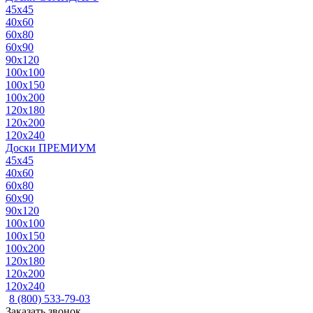
45x45
40x60
60x80
60x90
90x120
100x100
100x150
100x200
120x180
120x200
120x240
Доски ПРЕМИУМ
45x45
40x60
60x80
60x90
90x120
100x100
100x150
100x200
120x180
120x200
120x240
8 (800) 533-79-03
Заказать звонок