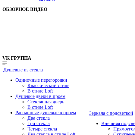
ОБЗОРНОЕ ВИДЕО
VK ГРУППА
Душевые из стекла
Одиночные перегородки
Классический стиль
В стиле Loft
Душевые двери в проем
Стеклянная дверь
В стиле Loft
Распашные душевые в проем
Зеркала с подсветкой
Два стекла
Три стекла
Внешняя подсве
Четыре стекла
Прямоуго
Два стекла в стиле Loft
Скруглен