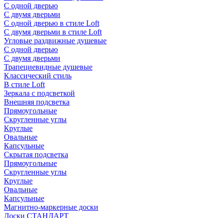
С одной дверью
С двумя дверьми
С одной дверью в стиле Loft
С двумя дверьми в стиле Loft
Угловые раздвижные душевые
С одной дверью
С двумя дверьми
Трапециевидные душевые
Классический стиль
В стиле Loft
Зеркала с подсветкой
Внешняя подсветка
Прямоугольные
Скругленные углы
Круглые
Овальные
Капсульные
Скрытая подсветка
Прямоугольные
Скругленные углы
Круглые
Овальные
Капсульные
Магнитно-маркерные доски
Доски СТАНДАРТ