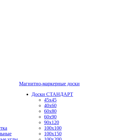
Магнитно-маркерные доски
Доски СТАНДАРТ
45x45
40x60
60x80
60x90
90x120
тка
100x100
льные
100x150
ные углы
100x200