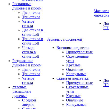
Распашные
душевые в проем
Магнитн
Два стекла
маркерн
Три стекла
Четыре
До
стекла
СТ
Два стекла в
стиле Loft
Три стекла в
Зеркала с подсветкой
стиле Loft
Четыре
Внешняя подсветка
стекла в
Прямоугольные
стиле Loft
Скругленные
Раздвижные
углы
душевые в проем
Круглые
Два стекла
Овальные
Три стекла
Капсульные
Четыре
Скрытая подсветка
До
стекла
Прямоугольные
П
Угловые
Скругленные
распашные
углы
душевые
Круглые
С одной
Овальные
дверью
Капсульные
С двумя