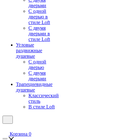
дверьми
С одной
дверью в
стиле Loft
С двумя
дверьми в
стиле Loft
Угловые
раздвижные
душевые
С одной
дверью
С двумя
дверьми
Трапециевидные
душевые
Классический
стиль
В стиле Loft
Корзина
0