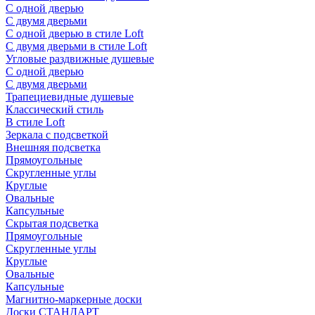
С одной дверью
С двумя дверьми
С одной дверью в стиле Loft
С двумя дверьми в стиле Loft
Угловые раздвижные душевые
С одной дверью
С двумя дверьми
Трапециевидные душевые
Классический стиль
В стиле Loft
Зеркала с подсветкой
Внешняя подсветка
Прямоугольные
Скругленные углы
Круглые
Овальные
Капсульные
Скрытая подсветка
Прямоугольные
Скругленные углы
Круглые
Овальные
Капсульные
Магнитно-маркерные доски
Доски СТАНДАРТ