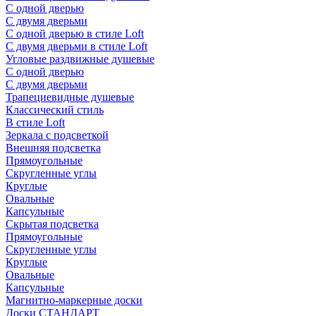
С одной дверью
С двумя дверьми
С одной дверью в стиле Loft
С двумя дверьми в стиле Loft
Угловые раздвижные душевые
С одной дверью
С двумя дверьми
Трапециевидные душевые
Классический стиль
В стиле Loft
Зеркала с подсветкой
Внешняя подсветка
Прямоугольные
Скругленные углы
Круглые
Овальные
Капсульные
Скрытая подсветка
Прямоугольные
Скругленные углы
Круглые
Овальные
Капсульные
Магнитно-маркерные доски
Доски СТАНДАРТ