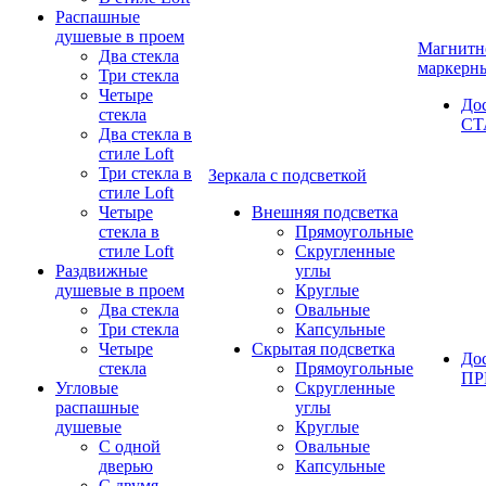
Распашные
душевые в проем
Магнитн
Два стекла
маркерн
Три стекла
Четыре
До
стекла
СТ
Два стекла в
стиле Loft
Три стекла в
Зеркала с подсветкой
стиле Loft
Четыре
Внешняя подсветка
стекла в
Прямоугольные
стиле Loft
Скругленные
Раздвижные
углы
душевые в проем
Круглые
Два стекла
Овальные
Три стекла
Капсульные
Четыре
Скрытая подсветка
До
стекла
Прямоугольные
П
Угловые
Скругленные
распашные
углы
душевые
Круглые
С одной
Овальные
дверью
Капсульные
С двумя