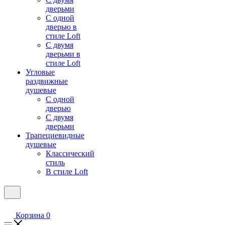
дверьми
С одной
дверью в
стиле Loft
С двумя
дверьми в
стиле Loft
Угловые
раздвижные
душевые
С одной
дверью
С двумя
дверьми
Трапециевидные
душевые
Классический
стиль
В стиле Loft
Корзина
0