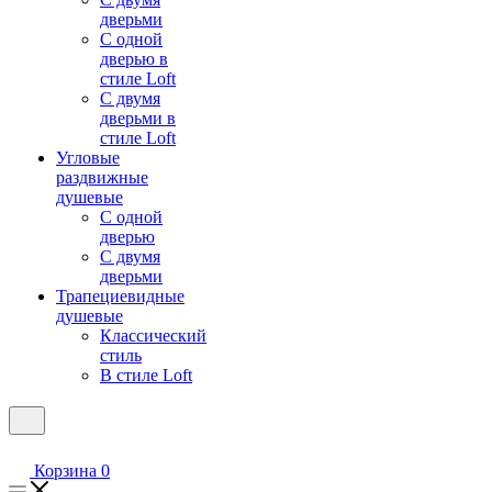
дверьми
С одной
дверью в
стиле Loft
С двумя
дверьми в
стиле Loft
Угловые
раздвижные
душевые
С одной
дверью
С двумя
дверьми
Трапециевидные
душевые
Классический
стиль
В стиле Loft
Корзина
0