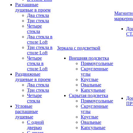
Распашные
душевые в проем
Магнитн
Два стекла
маркерн
Три стекла
Четыре
До
стекла
СТ
Два стекла в
стиле Loft
Три стекла в
Зеркала с подсветкой
стиле Loft
Четыре
Внешняя подсветка
стекла в
Прямоугольные
стиле Loft
Скругленные
Раздвижные
углы
душевые в проем
Круглые
Два стекла
Овальные
Три стекла
Капсульные
Четыре
Скрытая подсветка
До
стекла
Прямоугольные
П
Угловые
Скругленные
распашные
углы
душевые
Круглые
С одной
Овальные
дверью
Капсульные
С двумя