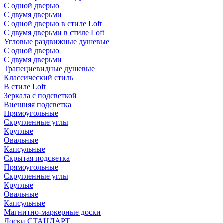
С одной дверью
С двумя дверьми
С одной дверью в стиле Loft
С двумя дверьми в стиле Loft
Угловые раздвижные душевые
С одной дверью
С двумя дверьми
Трапециевидные душевые
Классический стиль
В стиле Loft
Зеркала с подсветкой
Внешняя подсветка
Прямоугольные
Скругленные углы
Круглые
Овальные
Капсульные
Скрытая подсветка
Прямоугольные
Скругленные углы
Круглые
Овальные
Капсульные
Магнитно-маркерные доски
Доски СТАНДАРТ