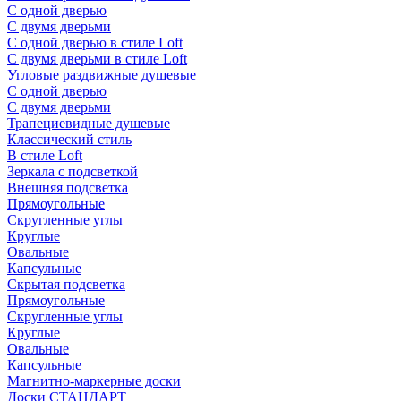
С одной дверью
С двумя дверьми
С одной дверью в стиле Loft
С двумя дверьми в стиле Loft
Угловые раздвижные душевые
С одной дверью
С двумя дверьми
Трапециевидные душевые
Классический стиль
В стиле Loft
Зеркала с подсветкой
Внешняя подсветка
Прямоугольные
Скругленные углы
Круглые
Овальные
Капсульные
Скрытая подсветка
Прямоугольные
Скругленные углы
Круглые
Овальные
Капсульные
Магнитно-маркерные доски
Доски СТАНДАРТ