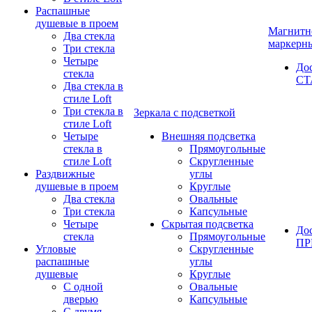
Распашные
душевые в проем
Магнитн
Два стекла
маркерн
Три стекла
Четыре
До
стекла
СТ
Два стекла в
стиле Loft
Три стекла в
Зеркала с подсветкой
стиле Loft
Четыре
Внешняя подсветка
стекла в
Прямоугольные
стиле Loft
Скругленные
Раздвижные
углы
душевые в проем
Круглые
Два стекла
Овальные
Три стекла
Капсульные
Четыре
Скрытая подсветка
До
стекла
Прямоугольные
П
Угловые
Скругленные
распашные
углы
душевые
Круглые
С одной
Овальные
дверью
Капсульные
С двумя