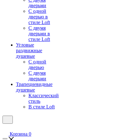
дверьми
С одной
дверью в
стиле Loft
С двумя
дверьми в
стиле Loft
Угловые
раздвижные
душевые
С одной
дверью
С двумя
дверьми
Трапециевидные
душевые
Классический
стиль
В стиле Loft
Корзина
0