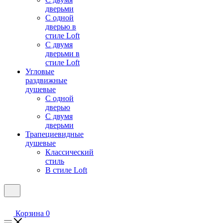
дверьми
С одной
дверью в
стиле Loft
С двумя
дверьми в
стиле Loft
Угловые
раздвижные
душевые
С одной
дверью
С двумя
дверьми
Трапециевидные
душевые
Классический
стиль
В стиле Loft
Корзина
0