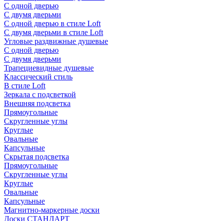
С одной дверью
С двумя дверьми
С одной дверью в стиле Loft
С двумя дверьми в стиле Loft
Угловые раздвижные душевые
С одной дверью
С двумя дверьми
Трапециевидные душевые
Классический стиль
В стиле Loft
Зеркала с подсветкой
Внешняя подсветка
Прямоугольные
Скругленные углы
Круглые
Овальные
Капсульные
Скрытая подсветка
Прямоугольные
Скругленные углы
Круглые
Овальные
Капсульные
Магнитно-маркерные доски
Доски СТАНДАРТ