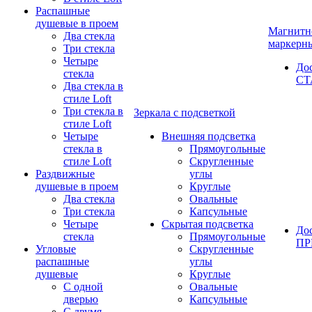
Распашные
душевые в проем
Магнитн
Два стекла
маркерн
Три стекла
Четыре
До
стекла
СТ
Два стекла в
стиле Loft
Три стекла в
Зеркала с подсветкой
стиле Loft
Четыре
Внешняя подсветка
стекла в
Прямоугольные
стиле Loft
Скругленные
Раздвижные
углы
душевые в проем
Круглые
Два стекла
Овальные
Три стекла
Капсульные
Четыре
Скрытая подсветка
До
стекла
Прямоугольные
П
Угловые
Скругленные
распашные
углы
душевые
Круглые
С одной
Овальные
дверью
Капсульные
С двумя