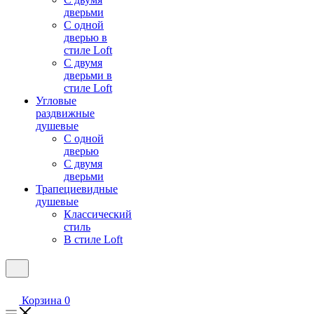
дверьми
С одной
дверью в
стиле Loft
С двумя
дверьми в
стиле Loft
Угловые
раздвижные
душевые
С одной
дверью
С двумя
дверьми
Трапециевидные
душевые
Классический
стиль
В стиле Loft
Корзина
0