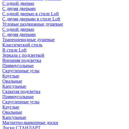
С одной дверью
С двумя дверьми
С одной дверью в стиле Loft
С двумя дверьми в стиле Loft
Угловые раздвижные душевые
С одной дверью
С двумя дверьми
Трапециевидные душевые
Классический стиль
В стиле Loft
Зеркала с подсветкой
Внешняя подсветка
Прямоугольные
Скругленные углы
Круглые
Овальные
Капсульные
Скрытая подсветка
Прямоугольные
Скругленные углы
Круглые
Овальные
Капсульные
Магнитно-маркерные доски
Доски СТАНДАРТ