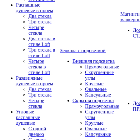
Распашные
душевые в проем
Магнитн
Два стекла
маркерн
Три стекла
Четыре
До
стекла
СТ
Два стекла в
стиле Loft
Три стекла в
Зеркала с подсветкой
стиле Loft
Четыре
Внешняя подсветка
стекла в
Прямоугольные
стиле Loft
Скругленные
Раздвижные
углы
душевые в проем
Круглые
Два стекла
Овальные
Три стекла
Капсульные
Четыре
Скрытая подсветка
До
стекла
Прямоугольные
П
Угловые
Скругленные
распашные
углы
душевые
Круглые
С одной
Овальные
дверью
Капсульные
С двумя