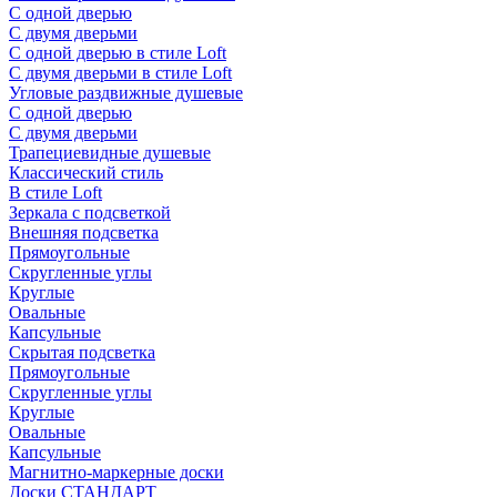
С одной дверью
С двумя дверьми
С одной дверью в стиле Loft
С двумя дверьми в стиле Loft
Угловые раздвижные душевые
С одной дверью
С двумя дверьми
Трапециевидные душевые
Классический стиль
В стиле Loft
Зеркала с подсветкой
Внешняя подсветка
Прямоугольные
Скругленные углы
Круглые
Овальные
Капсульные
Скрытая подсветка
Прямоугольные
Скругленные углы
Круглые
Овальные
Капсульные
Магнитно-маркерные доски
Доски СТАНДАРТ