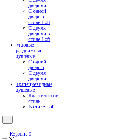
дверьми
С одной
дверью в
стиле Loft
С двумя
дверьми в
стиле Loft
Угловые
раздвижные
душевые
С одной
дверью
С двумя
дверьми
Трапециевидные
душевые
Классический
стиль
В стиле Loft
Корзина
0