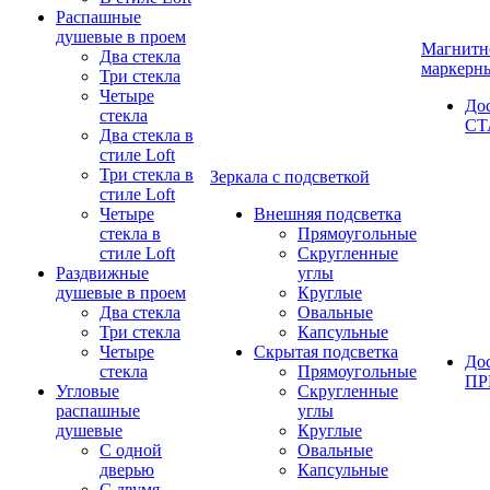
Распашные
душевые в проем
Магнитн
Два стекла
маркерн
Три стекла
Четыре
До
стекла
СТ
Два стекла в
стиле Loft
Три стекла в
Зеркала с подсветкой
стиле Loft
Четыре
Внешняя подсветка
стекла в
Прямоугольные
стиле Loft
Скругленные
Раздвижные
углы
душевые в проем
Круглые
Два стекла
Овальные
Три стекла
Капсульные
Четыре
Скрытая подсветка
До
стекла
Прямоугольные
П
Угловые
Скругленные
распашные
углы
душевые
Круглые
С одной
Овальные
дверью
Капсульные
С двумя