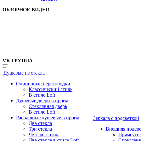
ОБЗОРНОЕ ВИДЕО
VK ГРУППА
Душевые из стекла
Одиночные перегородки
Классический стиль
В стиле Loft
Душевые двери в проем
Стеклянная дверь
В стиле Loft
Распашные душевые в проем
Зеркала с подсветкой
Два стекла
Три стекла
Внешняя подсве
Четыре стекла
Прямоуго
Два стекла в стиле Loft
Скруглен