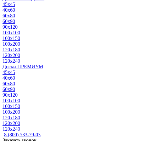
45x45
40x60
60x80
60x90
90x120
100x100
100x150
100x200
120x180
120x200
120x240
Доски ПРЕМИУМ
45x45
40x60
60x80
60x90
90x120
100x100
100x150
100x200
120x180
120x200
120x240
8 (800) 533-79-03
Заказать звонок