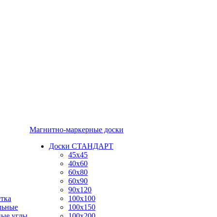
Магнитно-маркерные доски
Доски СТАНДАРТ
45x45
40x60
60x80
60x90
90x120
тка
100x100
льные
100x150
ные углы
100x200