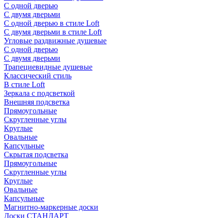
С одной дверью
С двумя дверьми
С одной дверью в стиле Loft
С двумя дверьми в стиле Loft
Угловые раздвижные душевые
С одной дверью
С двумя дверьми
Трапециевидные душевые
Классический стиль
В стиле Loft
Зеркала с подсветкой
Внешняя подсветка
Прямоугольные
Скругленные углы
Круглые
Овальные
Капсульные
Скрытая подсветка
Прямоугольные
Скругленные углы
Круглые
Овальные
Капсульные
Магнитно-маркерные доски
Доски СТАНДАРТ