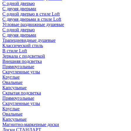
С одной дверью
С двумя дверьми
С одной дверью в стиле Loft
С двумя дверьми в стиле Loft
Угловые раздвижные душевые
С одной дверью
С двумя дверьми
Трапециевидные душевые
Классический стиль
В стиле Loft
Зеркала с подсветкой
Внешняя подсветка
Прямоугольные
Скругленные углы
Круглые
Овальные
Капсульные
Скрытая подсветка
Прямоугольные
Скругленные углы
Круглые
Овальные
Капсульные
Магнитно-маркерные доски
Доски СТАНДАРТ