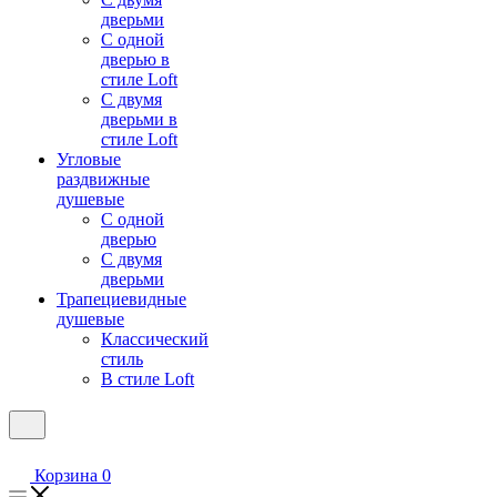
дверьми
С одной
дверью в
стиле Loft
С двумя
дверьми в
стиле Loft
Угловые
раздвижные
душевые
С одной
дверью
С двумя
дверьми
Трапециевидные
душевые
Классический
стиль
В стиле Loft
Корзина
0