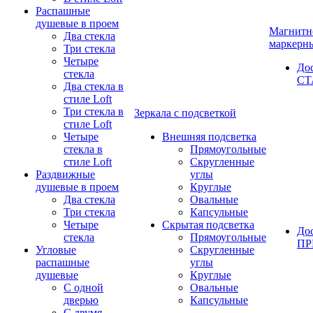
Распашные
душевые в проем
Магнитн
Два стекла
маркерн
Три стекла
Четыре
До
стекла
СТ
Два стекла в
стиле Loft
Три стекла в
Зеркала с подсветкой
стиле Loft
Четыре
Внешняя подсветка
стекла в
Прямоугольные
стиле Loft
Скругленные
Раздвижные
углы
душевые в проем
Круглые
Два стекла
Овальные
Три стекла
Капсульные
Четыре
Скрытая подсветка
До
стекла
Прямоугольные
П
Угловые
Скругленные
распашные
углы
душевые
Круглые
С одной
Овальные
дверью
Капсульные
С двумя