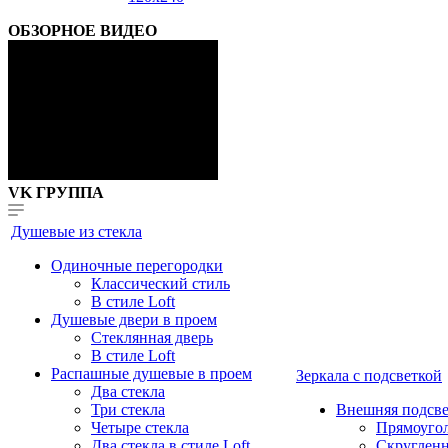
ОБЗОРНОЕ ВИДЕО
VK ГРУППА
Душевые из стекла
Одиночные перегородки
Классический стиль
В стиле Loft
Душевые двери в проем
Стеклянная дверь
В стиле Loft
Распашные душевые в проем
Зеркала с подсветкой
Два стекла
Три стекла
Внешняя подсве
Четыре стекла
Прямоуго
Два стекла в стиле Loft
Скруглен