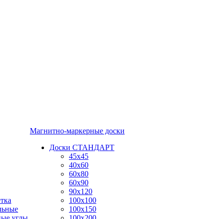
Магнитно-маркерные доски
Доски СТАНДАРТ
45x45
40x60
60x80
60x90
90x120
тка
100x100
льные
100x150
ные углы
100x200