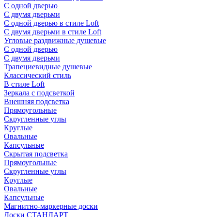
С одной дверью
С двумя дверьми
С одной дверью в стиле Loft
С двумя дверьми в стиле Loft
Угловые раздвижные душевые
С одной дверью
С двумя дверьми
Трапециевидные душевые
Классический стиль
В стиле Loft
Зеркала с подсветкой
Внешняя подсветка
Прямоугольные
Скругленные углы
Круглые
Овальные
Капсульные
Скрытая подсветка
Прямоугольные
Скругленные углы
Круглые
Овальные
Капсульные
Магнитно-маркерные доски
Доски СТАНДАРТ