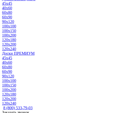
45x45
40x60
60x80
60x90
90x120
100x100
100x150
100x200
120x180
120x200
120x240
Доски ПРЕМИУМ
45x45
40x60
60x80
60x90
90x120
100x100
100x150
100x200
120x180
120x200
120x240
8 (800) 533-79-03
Заказать звонок