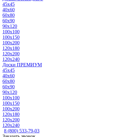
45x45
40x60
60x80
60x90
90x120
100x100
100x150
100x200
120x180
120x200
120x240
Доски ПРЕМИУМ
45x45
40x60
60x80
60x90
90x120
100x100
100x150
100x200
120x180
120x200
120x240
8 (800) 533-79-03
Заказать звонок