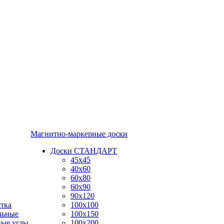
Магнитно-маркерные доски
Доски СТАНДАРТ
45x45
40x60
60x80
60x90
90x120
тка
100x100
льные
100x150
ные углы
100x200