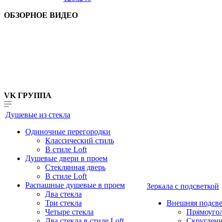
ОБЗОРНОЕ ВИДЕО
VK ГРУППА
Душевые из стекла
Одиночные перегородки
Классический стиль
В стиле Loft
Душевые двери в проем
Стеклянная дверь
В стиле Loft
Распашные душевые в проем
Зеркала с подсветкой
Два стекла
Три стекла
Внешняя подсве
Четыре стекла
Прямоуго
Два стекла в стиле Loft
Скруглен