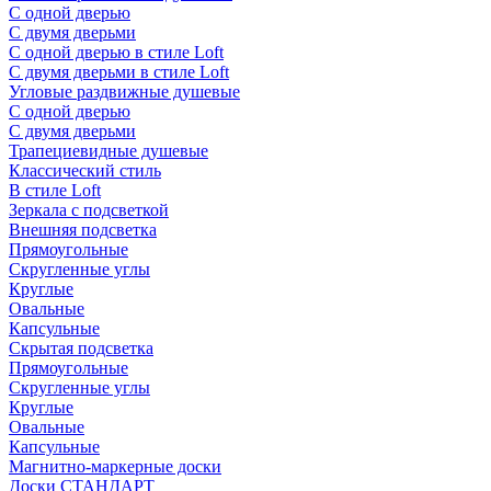
С одной дверью
С двумя дверьми
С одной дверью в стиле Loft
С двумя дверьми в стиле Loft
Угловые раздвижные душевые
С одной дверью
С двумя дверьми
Трапециевидные душевые
Классический стиль
В стиле Loft
Зеркала с подсветкой
Внешняя подсветка
Прямоугольные
Скругленные углы
Круглые
Овальные
Капсульные
Скрытая подсветка
Прямоугольные
Скругленные углы
Круглые
Овальные
Капсульные
Магнитно-маркерные доски
Доски СТАНДАРТ