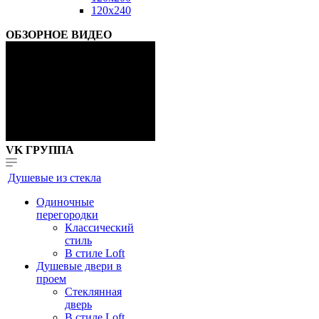
120x240
ОБЗОРНОЕ ВИДЕО
VK ГРУППА
Душевые из стекла
Одиночные
перегородки
Классический
стиль
В стиле Loft
Душевые двери в
проем
Стеклянная
дверь
В стиле Loft