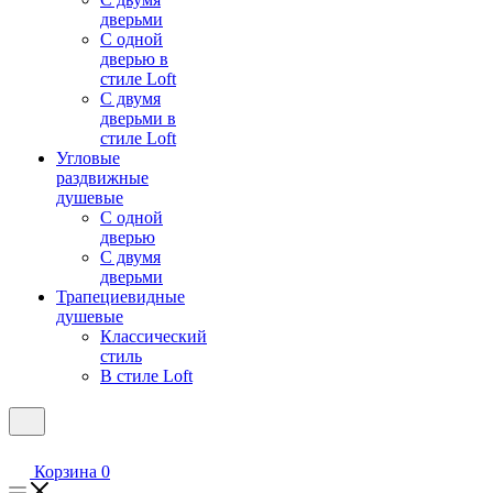
дверьми
С одной
дверью в
стиле Loft
С двумя
дверьми в
стиле Loft
Угловые
раздвижные
душевые
С одной
дверью
С двумя
дверьми
Трапециевидные
душевые
Классический
стиль
В стиле Loft
Корзина
0