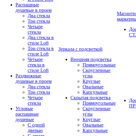
Распашные
душевые в проем
Магнитн
Два стекла
маркерн
Три стекла
Четыре
До
стекла
СТ
Два стекла в
стиле Loft
Три стекла в
Зеркала с подсветкой
стиле Loft
Четыре
Внешняя подсветка
стекла в
Прямоугольные
стиле Loft
Скругленные
Раздвижные
углы
душевые в проем
Круглые
Два стекла
Овальные
Три стекла
Капсульные
Четыре
Скрытая подсветка
До
стекла
Прямоугольные
П
Угловые
Скругленные
распашные
углы
душевые
Круглые
С одной
Овальные
дверью
Капсульные
С двумя