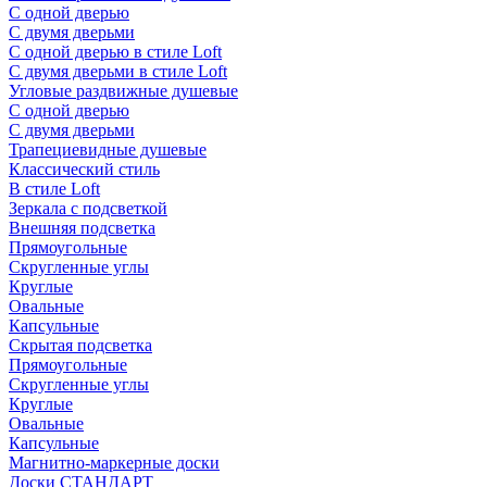
С одной дверью
С двумя дверьми
С одной дверью в стиле Loft
С двумя дверьми в стиле Loft
Угловые раздвижные душевые
С одной дверью
С двумя дверьми
Трапециевидные душевые
Классический стиль
В стиле Loft
Зеркала с подсветкой
Внешняя подсветка
Прямоугольные
Скругленные углы
Круглые
Овальные
Капсульные
Скрытая подсветка
Прямоугольные
Скругленные углы
Круглые
Овальные
Капсульные
Магнитно-маркерные доски
Доски СТАНДАРТ