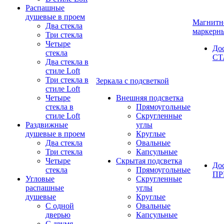
Распашные
душевые в проем
Магнитн
Два стекла
маркерн
Три стекла
Четыре
До
стекла
СТ
Два стекла в
стиле Loft
Три стекла в
Зеркала с подсветкой
стиле Loft
Четыре
Внешняя подсветка
стекла в
Прямоугольные
стиле Loft
Скругленные
Раздвижные
углы
душевые в проем
Круглые
Два стекла
Овальные
Три стекла
Капсульные
Четыре
Скрытая подсветка
До
стекла
Прямоугольные
П
Угловые
Скругленные
распашные
углы
душевые
Круглые
С одной
Овальные
дверью
Капсульные
С двумя