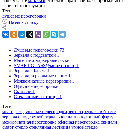
нашем сайте
staklo
.ru
, чтобы выбрать наиболее приемлемый
вариант конструкции.
Теги
душевые перегородки
Назад к списку
Душевые перегородки
73
Зеркала с подсветкой
1
Магнитно-маркерные доски
1
SMART GLASS(Умное стекло)
1
Зеркала в Багете
1
Зеркала, зеркальные панно
1
Межкомнатные перегородки
1
Офисные перегородки
1
Скинали
1
Стеклянные лестницы
1
Теги
smart glass
душевые перегородки
зеркала
зеркала в багете
зеркала с подсветкой
зеркальное панно
кухонный фартук
межкомнатная перегородка
офисная перегородка
скинали
смарт-стекло
стеклянная лестница
умное стекло