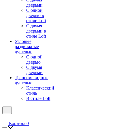
дверьми
С одной
дверью в
стиле Loft
С двумя
дверьми в
стиле Loft
Угловые
раздвижные
душевые
С одной
дверью
С двумя
дверьми
Трапециевидные
душевые
Классический
стиль
В стиле Loft
Корзина
0