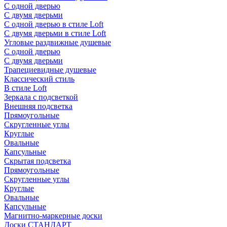
С одной дверью
С двумя дверьми
С одной дверью в стиле Loft
С двумя дверьми в стиле Loft
Угловые раздвижные душевые
С одной дверью
С двумя дверьми
Трапециевидные душевые
Классический стиль
В стиле Loft
Зеркала с подсветкой
Внешняя подсветка
Прямоугольные
Скругленные углы
Круглые
Овальные
Капсульные
Скрытая подсветка
Прямоугольные
Скругленные углы
Круглые
Овальные
Капсульные
Магнитно-маркерные доски
Доски СТАНДАРТ