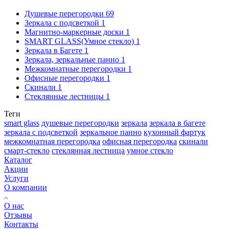
Душевые перегородки
69
Зеркала с подсветкой
1
Магнитно-маркерные доски
1
SMART GLASS(Умное стекло)
1
Зеркала в Багете
1
Зеркала, зеркальные панно
1
Межкомнатные перегородки
1
Офисные перегородки
1
Скинали
1
Стеклянные лестницы
1
Теги
smart glass
душевые перегородки
зеркала
зеркала в багете
зеркала с подсветкой
зеркальное панно
кухонный фартук
межкомнатная перегородка
офисная перегородка
скинали
смарт-стекло
стеклянная лестница
умное стекло
Каталог
Акции
Услуги
О компании
О нас
Отзывы
Контакты