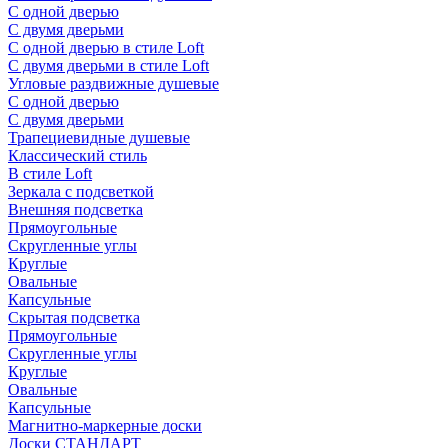
С одной дверью
С двумя дверьми
С одной дверью в стиле Loft
С двумя дверьми в стиле Loft
Угловые раздвижные душевые
С одной дверью
С двумя дверьми
Трапециевидные душевые
Классический стиль
В стиле Loft
Зеркала с подсветкой
Внешняя подсветка
Прямоугольные
Скругленные углы
Круглые
Овальные
Капсульные
Скрытая подсветка
Прямоугольные
Скругленные углы
Круглые
Овальные
Капсульные
Магнитно-маркерные доски
Доски СТАНДАРТ