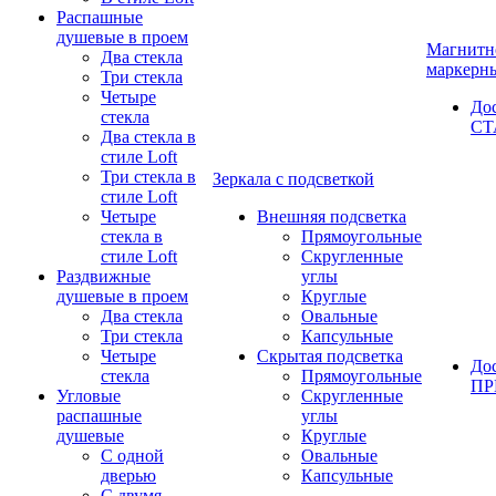
Распашные
душевые в проем
Магнитн
Два стекла
маркерн
Три стекла
Четыре
До
стекла
СТ
Два стекла в
стиле Loft
Три стекла в
Зеркала с подсветкой
стиле Loft
Четыре
Внешняя подсветка
стекла в
Прямоугольные
стиле Loft
Скругленные
Раздвижные
углы
душевые в проем
Круглые
Два стекла
Овальные
Три стекла
Капсульные
Четыре
Скрытая подсветка
До
стекла
Прямоугольные
П
Угловые
Скругленные
распашные
углы
душевые
Круглые
С одной
Овальные
дверью
Капсульные
С двумя