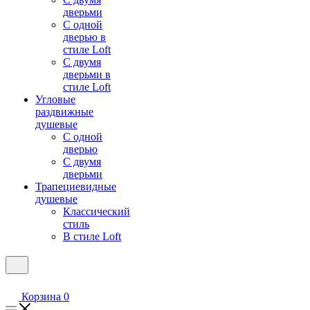
дверьми
С одной
дверью в
стиле Loft
С двумя
дверьми в
стиле Loft
Угловые
раздвижные
душевые
С одной
дверью
С двумя
дверьми
Трапециевидные
душевые
Классический
стиль
В стиле Loft
Корзина
0