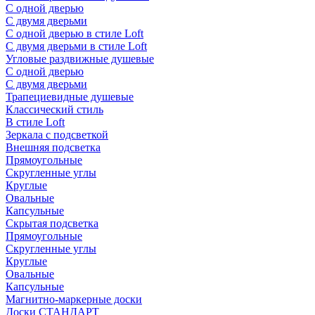
С одной дверью
С двумя дверьми
С одной дверью в стиле Loft
С двумя дверьми в стиле Loft
Угловые раздвижные душевые
С одной дверью
С двумя дверьми
Трапециевидные душевые
Классический стиль
В стиле Loft
Зеркала с подсветкой
Внешняя подсветка
Прямоугольные
Скругленные углы
Круглые
Овальные
Капсульные
Скрытая подсветка
Прямоугольные
Скругленные углы
Круглые
Овальные
Капсульные
Магнитно-маркерные доски
Доски СТАНДАРТ