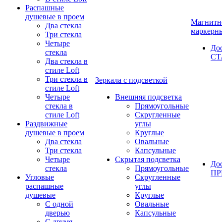
Распашные
душевые в проем
Магнитн
Два стекла
маркерн
Три стекла
Четыре
До
стекла
СТ
Два стекла в
стиле Loft
Три стекла в
Зеркала с подсветкой
стиле Loft
Четыре
Внешняя подсветка
стекла в
Прямоугольные
стиле Loft
Скругленные
Раздвижные
углы
душевые в проем
Круглые
Два стекла
Овальные
Три стекла
Капсульные
Четыре
Скрытая подсветка
До
стекла
Прямоугольные
П
Угловые
Скругленные
распашные
углы
душевые
Круглые
С одной
Овальные
дверью
Капсульные
С двумя