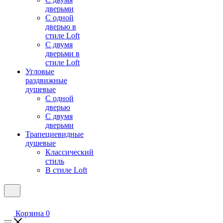
дверьми
С одной
дверью в
стиле Loft
С двумя
дверьми в
стиле Loft
Угловые
раздвижные
душевые
С одной
дверью
С двумя
дверьми
Трапециевидные
душевые
Классический
стиль
В стиле Loft
Корзина
0