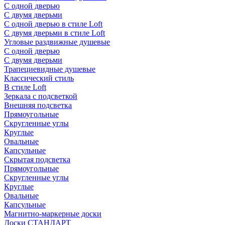
С одной дверью
С двумя дверьми
С одной дверью в стиле Loft
С двумя дверьми в стиле Loft
Угловые раздвижные душевые
С одной дверью
С двумя дверьми
Трапециевидные душевые
Классический стиль
В стиле Loft
Зеркала с подсветкой
Внешняя подсветка
Прямоугольные
Скругленные углы
Круглые
Овальные
Капсульные
Скрытая подсветка
Прямоугольные
Скругленные углы
Круглые
Овальные
Капсульные
Магнитно-маркерные доски
Доски СТАНДАРТ