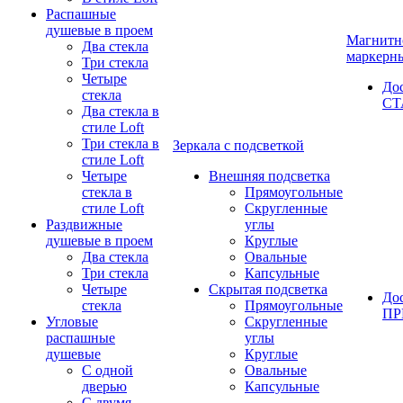
Распашные
душевые в проем
Магнитн
Два стекла
маркерн
Три стекла
Четыре
До
стекла
СТ
Два стекла в
стиле Loft
Три стекла в
Зеркала с подсветкой
стиле Loft
Четыре
Внешняя подсветка
стекла в
Прямоугольные
стиле Loft
Скругленные
Раздвижные
углы
душевые в проем
Круглые
Два стекла
Овальные
Три стекла
Капсульные
Четыре
Скрытая подсветка
До
стекла
Прямоугольные
П
Угловые
Скругленные
распашные
углы
душевые
Круглые
С одной
Овальные
дверью
Капсульные
С двумя