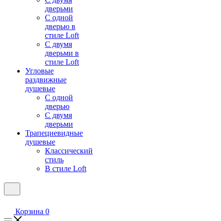
дверьми
С одной
дверью в
стиле Loft
С двумя
дверьми в
стиле Loft
Угловые
раздвижные
душевые
С одной
дверью
С двумя
дверьми
Трапециевидные
душевые
Классический
стиль
В стиле Loft
Корзина
0