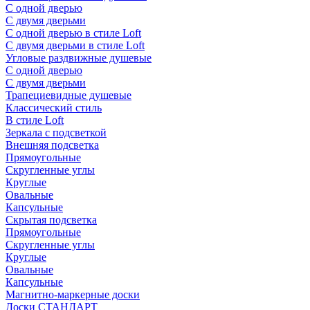
С одной дверью
С двумя дверьми
С одной дверью в стиле Loft
С двумя дверьми в стиле Loft
Угловые раздвижные душевые
С одной дверью
С двумя дверьми
Трапециевидные душевые
Классический стиль
В стиле Loft
Зеркала с подсветкой
Внешняя подсветка
Прямоугольные
Скругленные углы
Круглые
Овальные
Капсульные
Скрытая подсветка
Прямоугольные
Скругленные углы
Круглые
Овальные
Капсульные
Магнитно-маркерные доски
Доски СТАНДАРТ