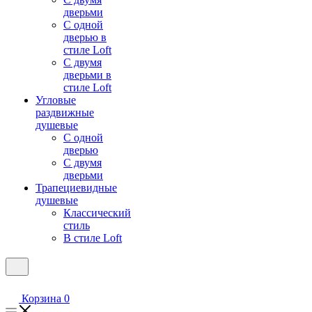
дверьми
С одной
дверью в
стиле Loft
С двумя
дверьми в
стиле Loft
Угловые
раздвижные
душевые
С одной
дверью
С двумя
дверьми
Трапециевидные
душевые
Классический
стиль
В стиле Loft
Корзина
0