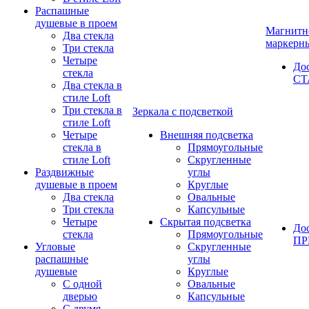
Распашные
душевые в проем
Магнитн
Два стекла
маркерн
Три стекла
Четыре
До
стекла
СТ
Два стекла в
стиле Loft
Три стекла в
Зеркала с подсветкой
стиле Loft
Четыре
Внешняя подсветка
стекла в
Прямоугольные
стиле Loft
Скругленные
Раздвижные
углы
душевые в проем
Круглые
Два стекла
Овальные
Три стекла
Капсульные
Четыре
Скрытая подсветка
До
стекла
Прямоугольные
П
Угловые
Скругленные
распашные
углы
душевые
Круглые
С одной
Овальные
дверью
Капсульные
С двумя