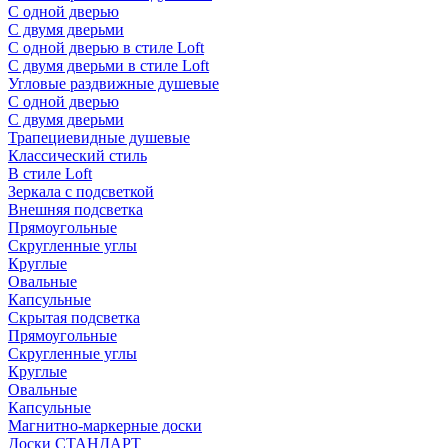
С одной дверью
С двумя дверьми
С одной дверью в стиле Loft
С двумя дверьми в стиле Loft
Угловые раздвижные душевые
С одной дверью
С двумя дверьми
Трапециевидные душевые
Классический стиль
В стиле Loft
Зеркала с подсветкой
Внешняя подсветка
Прямоугольные
Скругленные углы
Круглые
Овальные
Капсульные
Скрытая подсветка
Прямоугольные
Скругленные углы
Круглые
Овальные
Капсульные
Магнитно-маркерные доски
Доски СТАНДАРТ