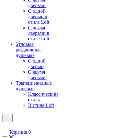
дверьми
С одной
дверью в
стиле Loft
С двумя
дверьми в
стиле Loft
Угловые
раздвижные
душевые
С одной
дверью
С двумя
дверьми
Трапециевидные
душевые
Классический
стиль
В стиле Loft
Корзина
0