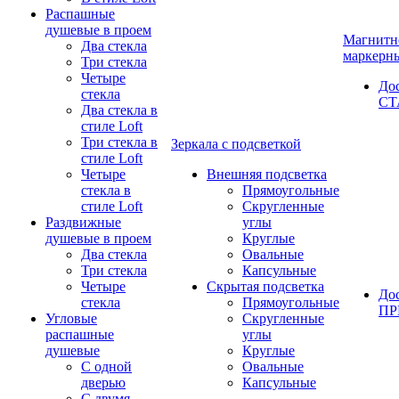
Распашные
душевые в проем
Магнитн
Два стекла
маркерн
Три стекла
Четыре
До
стекла
СТ
Два стекла в
стиле Loft
Три стекла в
Зеркала с подсветкой
стиле Loft
Четыре
Внешняя подсветка
стекла в
Прямоугольные
стиле Loft
Скругленные
Раздвижные
углы
душевые в проем
Круглые
Два стекла
Овальные
Три стекла
Капсульные
Четыре
Скрытая подсветка
До
стекла
Прямоугольные
П
Угловые
Скругленные
распашные
углы
душевые
Круглые
С одной
Овальные
дверью
Капсульные
С двумя