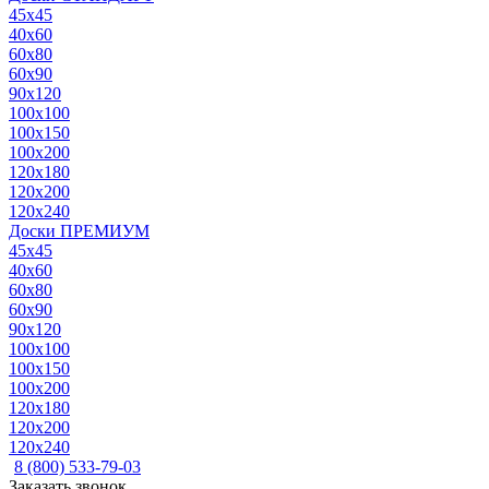
45x45
40x60
60x80
60x90
90x120
100x100
100x150
100x200
120x180
120x200
120x240
Доски ПРЕМИУМ
45x45
40x60
60x80
60x90
90x120
100x100
100x150
100x200
120x180
120x200
120x240
8 (800) 533-79-03
Заказать звонок