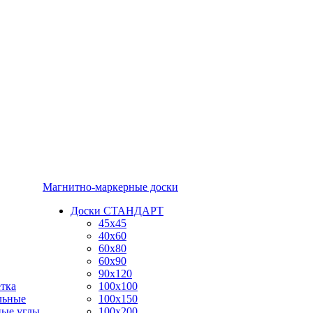
Магнитно-маркерные доски
Доски СТАНДАРТ
45x45
40x60
60x80
60x90
90x120
тка
100x100
льные
100x150
ные углы
100x200