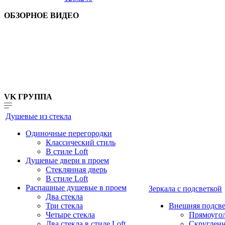
ОБЗОРНОЕ ВИДЕО
VK ГРУППА
Душевые из стекла
Одиночные перегородки
Классический стиль
В стиле Loft
Душевые двери в проем
Стеклянная дверь
В стиле Loft
Распашные душевые в проем
Зеркала с подсветкой
Два стекла
Три стекла
Внешняя подсве
Четыре стекла
Прямоуго
Два стекла в стиле Loft
Скруглен