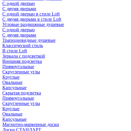
С одной дверью
С двумя дверьми
С одной дверью в стиле Loft
С двумя дверьми в стиле Loft
Угловые раздвижные душевые
С одной дверью
С двумя дверьми
Трапециевидные душевые
Классический стиль
В стиле Loft
Зеркала с подсветкой
Внешняя подсветка
Прямоугольные
Скругленные углы
Круглые
Овальные
Капсульные
Скрытая подсветка
Прямоугольные
Скругленные углы
Круглые
Овальные
Капсульные
Магнитно-маркерные доски
Доски СТАНДАРТ