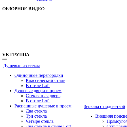
ОБЗОРНОЕ ВИДЕО
VK ГРУППА
Душевые из стекла
Одиночные перегородки
Классический стиль
В стиле Loft
Душевые двери в проем
Стеклянная дверь
В стиле Loft
Распашные душевые в проем
Зеркала с подсветкой
Два стекла
Три стекла
Внешняя подсве
Четыре стекла
Прямоуго
Два стекла в стиле Loft
Скруглен