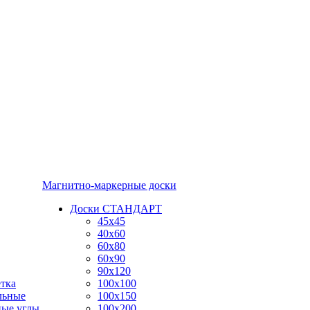
Магнитно-маркерные доски
Доски СТАНДАРТ
45x45
40x60
60x80
60x90
90x120
тка
100x100
льные
100x150
ные углы
100x200