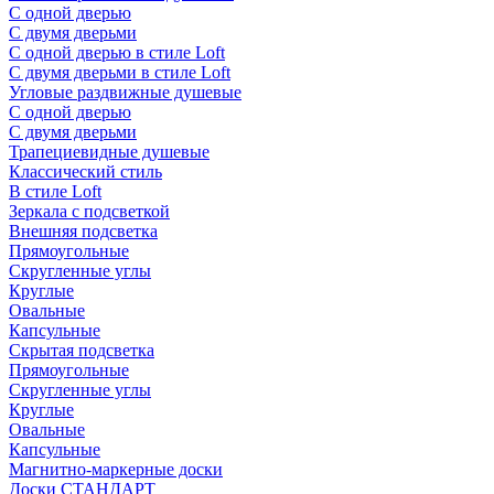
С одной дверью
С двумя дверьми
С одной дверью в стиле Loft
С двумя дверьми в стиле Loft
Угловые раздвижные душевые
С одной дверью
С двумя дверьми
Трапециевидные душевые
Классический стиль
В стиле Loft
Зеркала с подсветкой
Внешняя подсветка
Прямоугольные
Скругленные углы
Круглые
Овальные
Капсульные
Скрытая подсветка
Прямоугольные
Скругленные углы
Круглые
Овальные
Капсульные
Магнитно-маркерные доски
Доски СТАНДАРТ