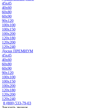
45x45
40x60
60x80
60x90
90x120
100x100
100x150
100x200
120x180
120x200
120x240
Доски ПРЕМИУМ
45x45
40x60
60x80
60x90
90x120
100x100
100x150
100x200
120x180
120x200
120x240
8 (800) 533-79-03
Заказать звонок