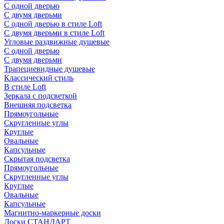
С одной дверью
С двумя дверьми
С одной дверью в стиле Loft
С двумя дверьми в стиле Loft
Угловые раздвижные душевые
С одной дверью
С двумя дверьми
Трапециевидные душевые
Классический стиль
В стиле Loft
Зеркала с подсветкой
Внешняя подсветка
Прямоугольные
Скругленные углы
Круглые
Овальные
Капсульные
Скрытая подсветка
Прямоугольные
Скругленные углы
Круглые
Овальные
Капсульные
Магнитно-маркерные доски
Доски СТАНДАРТ