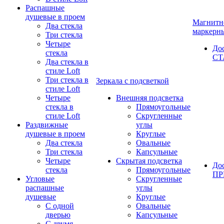
Распашные
душевые в проем
Магнитн
Два стекла
маркерн
Три стекла
Четыре
До
стекла
СТ
Два стекла в
стиле Loft
Три стекла в
Зеркала с подсветкой
стиле Loft
Четыре
Внешняя подсветка
стекла в
Прямоугольные
стиле Loft
Скругленные
Раздвижные
углы
душевые в проем
Круглые
Два стекла
Овальные
Три стекла
Капсульные
Четыре
Скрытая подсветка
До
стекла
Прямоугольные
П
Угловые
Скругленные
распашные
углы
душевые
Круглые
С одной
Овальные
дверью
Капсульные
С двумя