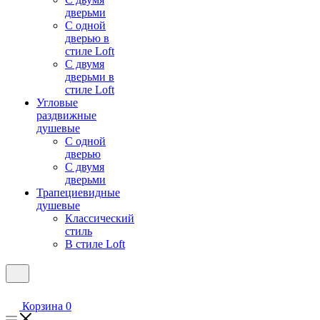
дверьми
С одной
дверью в
стиле Loft
С двумя
дверьми в
стиле Loft
Угловые
раздвижные
душевые
С одной
дверью
С двумя
дверьми
Трапециевидные
душевые
Классический
стиль
В стиле Loft
Корзина
0