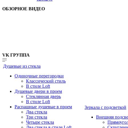
ОБЗОРНОЕ ВИДЕО
VK ГРУППА
Душевые из стекла
Одиночные перегородки
Классический стиль
В стиле Loft
Душевые двери в проем
Стеклянная дверь
В стиле Loft
Распашные душевые в проем
Зеркала с подсветкой
Два стекла
Три стекла
Внешняя подсве
Четыре стекла
Прямоуго
Два стекла в стиле Loft
Скруглен