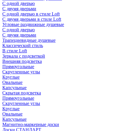
С одной дверью
С двумя дверьми
С одной дверью в стиле Loft
С двумя дверьми в стиле Loft
Угловые раздвижные душевые
С одной дверью
С двумя дверьми
Трапециевидные душевые
Классический стиль
В стиле Loft
Зеркала с подсветкой
Внешняя подсветка
Прямоугольные
Скругленные углы
Круглые
Овальные
Капсульные
Скрытая подсветка
Прямоугольные
Скругленные углы
Круглые
Овальные
Капсульные
Магнитно-маркерные доски
Доски СТАНДАРТ