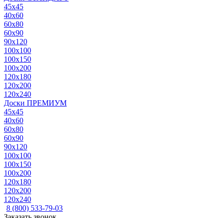
45x45
40x60
60x80
60x90
90x120
100x100
100x150
100x200
120x180
120x200
120x240
Доски ПРЕМИУМ
45x45
40x60
60x80
60x90
90x120
100x100
100x150
100x200
120x180
120x200
120x240
8 (800) 533-79-03
Заказать звонок