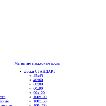
Магнитно-маркерные доски
Доски СТАНДАРТ
45x45
40x60
60x80
60x90
90x120
тка
100x100
льные
100x150
ные углы
100x200