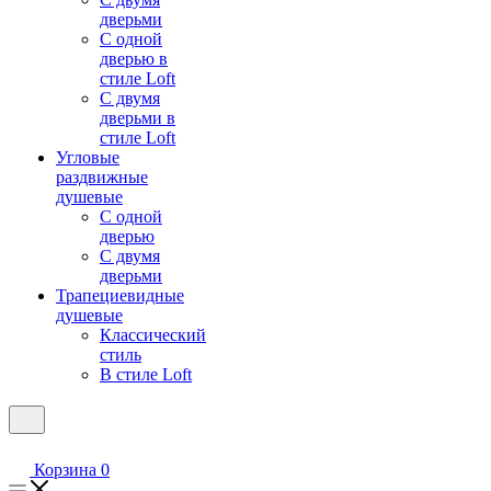
дверьми
С одной
дверью в
стиле Loft
С двумя
дверьми в
стиле Loft
Угловые
раздвижные
душевые
С одной
дверью
С двумя
дверьми
Трапециевидные
душевые
Классический
стиль
В стиле Loft
Корзина
0