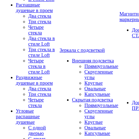
Распашные
душевые в проем
Магнитн
Два стекла
маркерн
Три стекла
Четыре
До
стекла
СТ
Два стекла в
стиле Loft
Три стекла в
Зеркала с подсветкой
стиле Loft
Четыре
Внешняя подсветка
стекла в
Прямоугольные
стиле Loft
Скругленные
Раздвижные
углы
душевые в проем
Круглые
Два стекла
Овальные
Три стекла
Капсульные
Четыре
Скрытая подсветка
До
стекла
Прямоугольные
П
Угловые
Скругленные
распашные
углы
душевые
Круглые
С одной
Овальные
дверью
Капсульные
С двумя