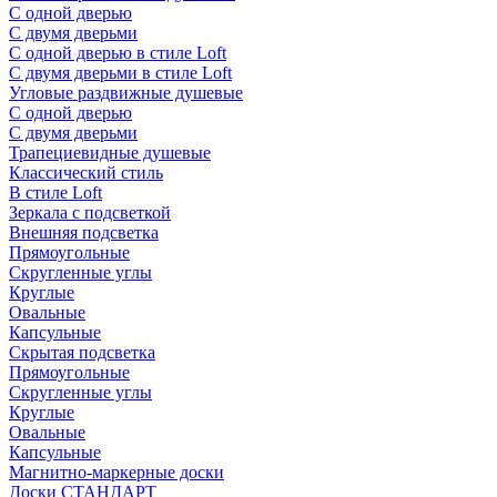
С одной дверью
С двумя дверьми
С одной дверью в стиле Loft
С двумя дверьми в стиле Loft
Угловые раздвижные душевые
С одной дверью
С двумя дверьми
Трапециевидные душевые
Классический стиль
В стиле Loft
Зеркала с подсветкой
Внешняя подсветка
Прямоугольные
Скругленные углы
Круглые
Овальные
Капсульные
Скрытая подсветка
Прямоугольные
Скругленные углы
Круглые
Овальные
Капсульные
Магнитно-маркерные доски
Доски СТАНДАРТ