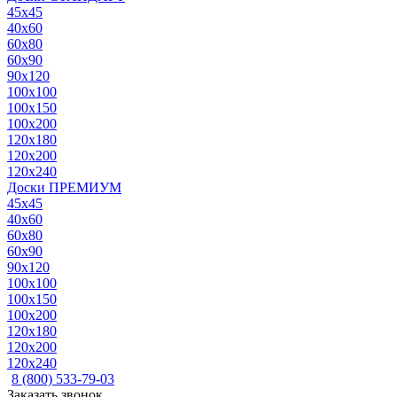
45x45
40x60
60x80
60x90
90x120
100x100
100x150
100x200
120x180
120x200
120x240
Доски ПРЕМИУМ
45x45
40x60
60x80
60x90
90x120
100x100
100x150
100x200
120x180
120x200
120x240
8 (800) 533-79-03
Заказать звонок