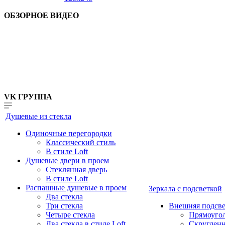
ОБЗОРНОЕ ВИДЕО
VK ГРУППА
Душевые из стекла
Одиночные перегородки
Классический стиль
В стиле Loft
Душевые двери в проем
Стеклянная дверь
В стиле Loft
Распашные душевые в проем
Зеркала с подсветкой
Два стекла
Три стекла
Внешняя подсве
Четыре стекла
Прямоуго
Два стекла в стиле Loft
Скруглен