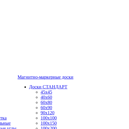
Магнитно-маркерные доски
Доски СТАНДАРТ
45x45
40x60
60x80
60x90
90x120
тка
100x100
льные
100x150
ные углы
100x200