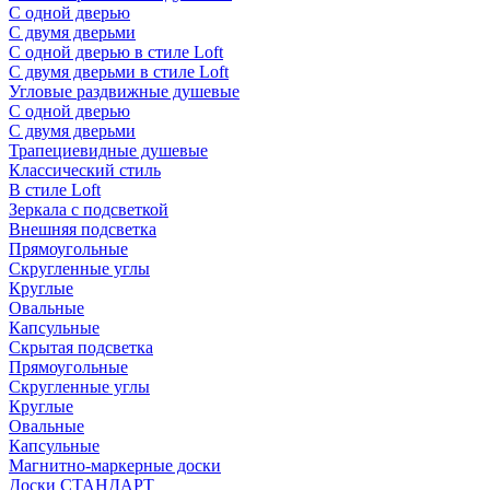
С одной дверью
С двумя дверьми
С одной дверью в стиле Loft
С двумя дверьми в стиле Loft
Угловые раздвижные душевые
С одной дверью
С двумя дверьми
Трапециевидные душевые
Классический стиль
В стиле Loft
Зеркала с подсветкой
Внешняя подсветка
Прямоугольные
Скругленные углы
Круглые
Овальные
Капсульные
Скрытая подсветка
Прямоугольные
Скругленные углы
Круглые
Овальные
Капсульные
Магнитно-маркерные доски
Доски СТАНДАРТ