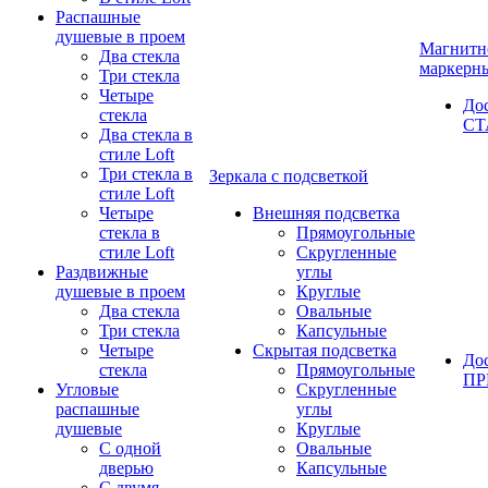
Распашные
душевые в проем
Магнитн
Два стекла
маркерн
Три стекла
Четыре
До
стекла
СТ
Два стекла в
стиле Loft
Три стекла в
Зеркала с подсветкой
стиле Loft
Четыре
Внешняя подсветка
стекла в
Прямоугольные
стиле Loft
Скругленные
Раздвижные
углы
душевые в проем
Круглые
Два стекла
Овальные
Три стекла
Капсульные
Четыре
Скрытая подсветка
До
стекла
Прямоугольные
П
Угловые
Скругленные
распашные
углы
душевые
Круглые
С одной
Овальные
дверью
Капсульные
С двумя