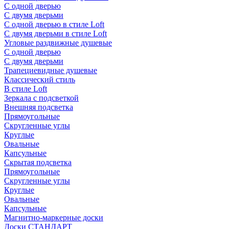
С одной дверью
С двумя дверьми
С одной дверью в стиле Loft
С двумя дверьми в стиле Loft
Угловые раздвижные душевые
С одной дверью
С двумя дверьми
Трапециевидные душевые
Классический стиль
В стиле Loft
Зеркала с подсветкой
Внешняя подсветка
Прямоугольные
Скругленные углы
Круглые
Овальные
Капсульные
Скрытая подсветка
Прямоугольные
Скругленные углы
Круглые
Овальные
Капсульные
Магнитно-маркерные доски
Доски СТАНДАРТ