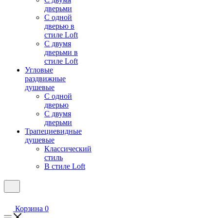
дверьми
С одной
дверью в
стиле Loft
С двумя
дверьми в
стиле Loft
Угловые
раздвижные
душевые
С одной
дверью
С двумя
дверьми
Трапециевидные
душевые
Классический
стиль
В стиле Loft
Корзина
0