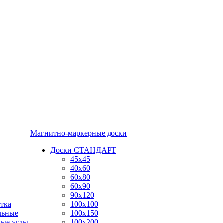
Магнитно-маркерные доски
Доски СТАНДАРТ
45x45
40x60
60x80
60x90
90x120
тка
100x100
льные
100x150
ные углы
100x200