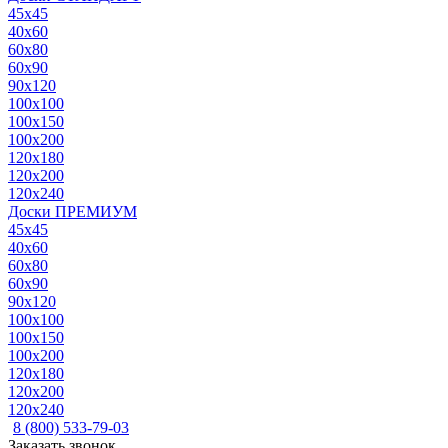
45x45
40x60
60x80
60x90
90x120
100x100
100x150
100x200
120x180
120x200
120x240
Доски ПРЕМИУМ
45x45
40x60
60x80
60x90
90x120
100x100
100x150
100x200
120x180
120x200
120x240
8 (800) 533-79-03
Заказать звонок