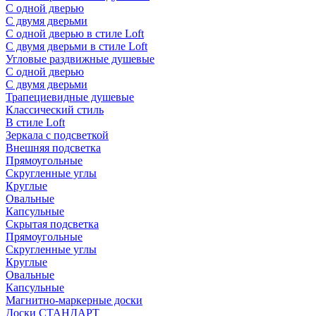
С одной дверью
С двумя дверьми
С одной дверью в стиле Loft
С двумя дверьми в стиле Loft
Угловые раздвижные душевые
С одной дверью
С двумя дверьми
Трапециевидные душевые
Классический стиль
В стиле Loft
Зеркала с подсветкой
Внешняя подсветка
Прямоугольные
Скругленные углы
Круглые
Овальные
Капсульные
Скрытая подсветка
Прямоугольные
Скругленные углы
Круглые
Овальные
Капсульные
Магнитно-маркерные доски
Доски СТАНДАРТ