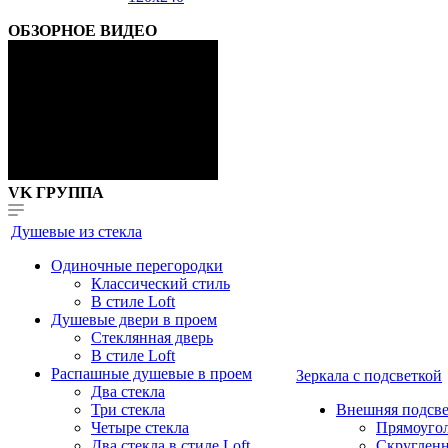
ОБЗОРНОЕ ВИДЕО
VK ГРУППА
Душевые из стекла
Одиночные перегородки
Классический стиль
В стиле Loft
Душевые двери в проем
Стеклянная дверь
В стиле Loft
Распашные душевые в проем
Зеркала с подсветкой
Два стекла
Три стекла
Внешняя подсве
Четыре стекла
Прямоуго
Два стекла в стиле Loft
Скруглен