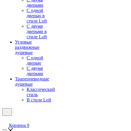
дверьми
С одной
дверью в
стиле Loft
С двумя
дверьми в
стиле Loft
Угловые
раздвижные
душевые
С одной
дверью
С двумя
дверьми
Трапециевидные
душевые
Классический
стиль
В стиле Loft
Корзина
0