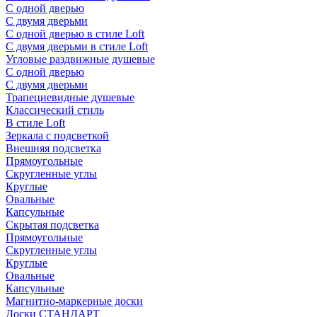
С одной дверью
С двумя дверьми
С одной дверью в стиле Loft
С двумя дверьми в стиле Loft
Угловые раздвижные душевые
С одной дверью
С двумя дверьми
Трапециевидные душевые
Классический стиль
В стиле Loft
Зеркала с подсветкой
Внешняя подсветка
Прямоугольные
Скругленные углы
Круглые
Овальные
Капсульные
Скрытая подсветка
Прямоугольные
Скругленные углы
Круглые
Овальные
Капсульные
Магнитно-маркерные доски
Доски СТАНДАРТ