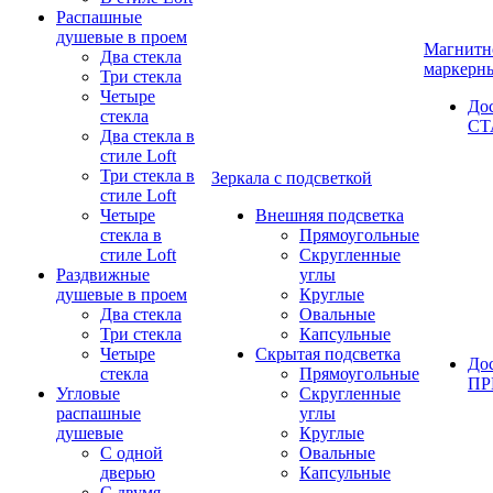
Распашные
душевые в проем
Магнитн
Два стекла
маркерн
Три стекла
Четыре
До
стекла
СТ
Два стекла в
стиле Loft
Три стекла в
Зеркала с подсветкой
стиле Loft
Четыре
Внешняя подсветка
стекла в
Прямоугольные
стиле Loft
Скругленные
Раздвижные
углы
душевые в проем
Круглые
Два стекла
Овальные
Три стекла
Капсульные
Четыре
Скрытая подсветка
До
стекла
Прямоугольные
П
Угловые
Скругленные
распашные
углы
душевые
Круглые
С одной
Овальные
дверью
Капсульные
С двумя