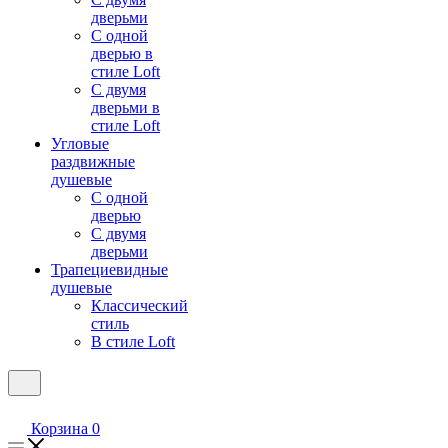
дверьми
С одной
дверью в
стиле Loft
С двумя
дверьми в
стиле Loft
Угловые
раздвижные
душевые
С одной
дверью
С двумя
дверьми
Трапециевидные
душевые
Классический
стиль
В стиле Loft
Корзина
0