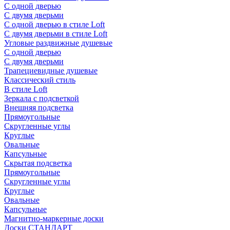
С одной дверью
С двумя дверьми
С одной дверью в стиле Loft
С двумя дверьми в стиле Loft
Угловые раздвижные душевые
С одной дверью
С двумя дверьми
Трапециевидные душевые
Классический стиль
В стиле Loft
Зеркала с подсветкой
Внешняя подсветка
Прямоугольные
Скругленные углы
Круглые
Овальные
Капсульные
Скрытая подсветка
Прямоугольные
Скругленные углы
Круглые
Овальные
Капсульные
Магнитно-маркерные доски
Доски СТАНДАРТ