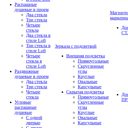
Распашные
душевые в проем
Магнитн
Два стекла
маркерн
Три стекла
Четыре
До
стекла
СТ
Два стекла в
стиле Loft
Три стекла в
Зеркала с подсветкой
стиле Loft
Четыре
Внешняя подсветка
стекла в
Прямоугольные
стиле Loft
Скругленные
Раздвижные
углы
душевые в проем
Круглые
Два стекла
Овальные
Три стекла
Капсульные
Четыре
Скрытая подсветка
До
стекла
Прямоугольные
П
Угловые
Скругленные
распашные
углы
душевые
Круглые
С одной
Овальные
дверью
Капсульные
С двумя