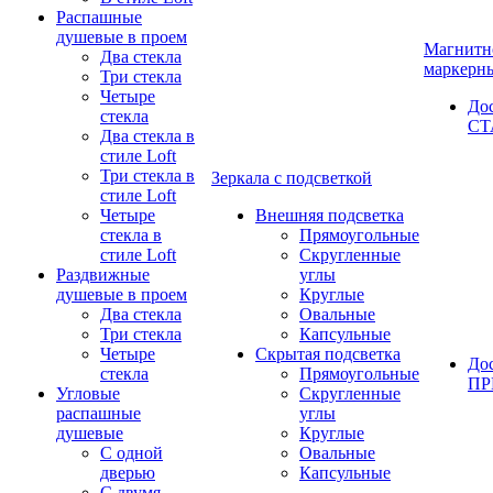
Распашные
душевые в проем
Магнитн
Два стекла
маркерн
Три стекла
Четыре
До
стекла
СТ
Два стекла в
стиле Loft
Три стекла в
Зеркала с подсветкой
стиле Loft
Четыре
Внешняя подсветка
стекла в
Прямоугольные
стиле Loft
Скругленные
Раздвижные
углы
душевые в проем
Круглые
Два стекла
Овальные
Три стекла
Капсульные
Четыре
Скрытая подсветка
До
стекла
Прямоугольные
П
Угловые
Скругленные
распашные
углы
душевые
Круглые
С одной
Овальные
дверью
Капсульные
С двумя