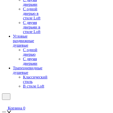
дверьми
С одной
дверью в
стиле Loft
С двумя
дверьми в
стиле Loft
Угловые
раздвижные
душевые
С одной
дверью
С двумя
дверьми
Трапециевидные
душевые
Классический
стиль
В стиле Loft
Корзина
0