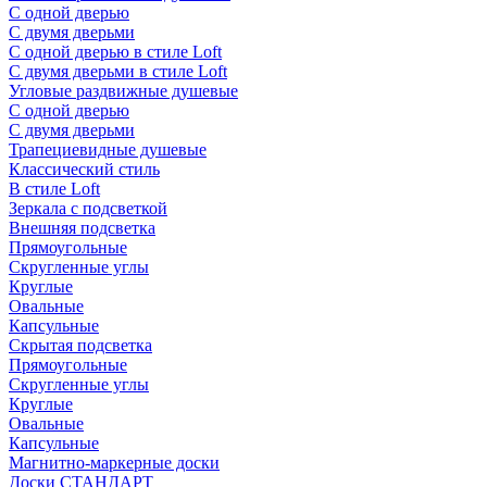
С одной дверью
С двумя дверьми
С одной дверью в стиле Loft
С двумя дверьми в стиле Loft
Угловые раздвижные душевые
С одной дверью
С двумя дверьми
Трапециевидные душевые
Классический стиль
В стиле Loft
Зеркала с подсветкой
Внешняя подсветка
Прямоугольные
Скругленные углы
Круглые
Овальные
Капсульные
Скрытая подсветка
Прямоугольные
Скругленные углы
Круглые
Овальные
Капсульные
Магнитно-маркерные доски
Доски СТАНДАРТ