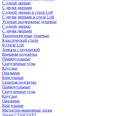
С одной дверью
С двумя дверьми
С одной дверью в стиле Loft
С двумя дверьми в стиле Loft
Угловые раздвижные душевые
С одной дверью
С двумя дверьми
Трапециевидные душевые
Классический стиль
В стиле Loft
Зеркала с подсветкой
Внешняя подсветка
Прямоугольные
Скругленные углы
Круглые
Овальные
Капсульные
Скрытая подсветка
Прямоугольные
Скругленные углы
Круглые
Овальные
Капсульные
Магнитно-маркерные доски
Доски СТАНДАРТ