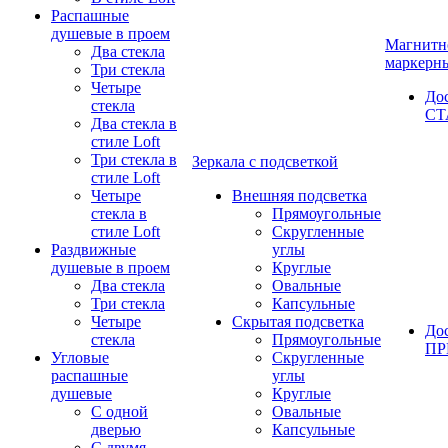
Распашные
душевые в проем
Магнитн
Два стекла
маркерн
Три стекла
Четыре
До
стекла
СТ
Два стекла в
стиле Loft
Три стекла в
Зеркала с подсветкой
стиле Loft
Четыре
Внешняя подсветка
стекла в
Прямоугольные
стиле Loft
Скругленные
Раздвижные
углы
душевые в проем
Круглые
Два стекла
Овальные
Три стекла
Капсульные
Четыре
Скрытая подсветка
До
стекла
Прямоугольные
П
Угловые
Скругленные
распашные
углы
душевые
Круглые
С одной
Овальные
дверью
Капсульные
С двумя