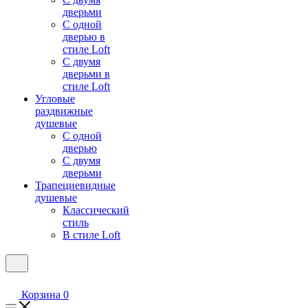
дверьми
С одной
дверью в
стиле Loft
С двумя
дверьми в
стиле Loft
Угловые
раздвижные
душевые
С одной
дверью
С двумя
дверьми
Трапециевидные
душевые
Классический
стиль
В стиле Loft
Корзина
0