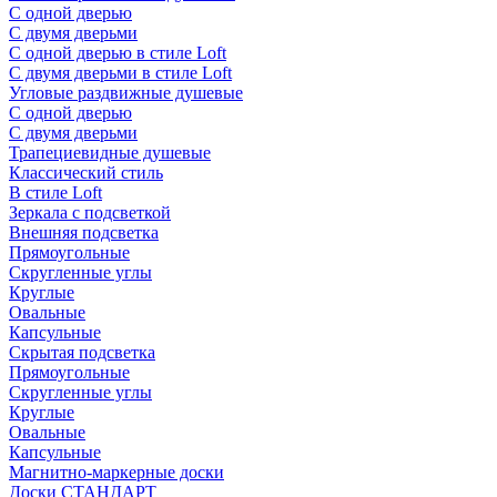
С одной дверью
С двумя дверьми
С одной дверью в стиле Loft
С двумя дверьми в стиле Loft
Угловые раздвижные душевые
С одной дверью
С двумя дверьми
Трапециевидные душевые
Классический стиль
В стиле Loft
Зеркала с подсветкой
Внешняя подсветка
Прямоугольные
Скругленные углы
Круглые
Овальные
Капсульные
Скрытая подсветка
Прямоугольные
Скругленные углы
Круглые
Овальные
Капсульные
Магнитно-маркерные доски
Доски СТАНДАРТ