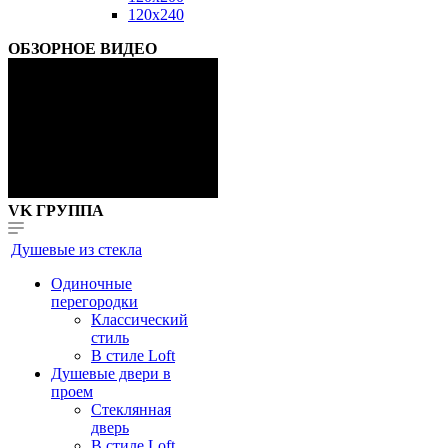
120x240
ОБЗОРНОЕ ВИДЕО
VK ГРУППА
Душевые из стекла
Одиночные
перегородки
Классический
стиль
В стиле Loft
Душевые двери в
проем
Стеклянная
дверь
В стиле Loft