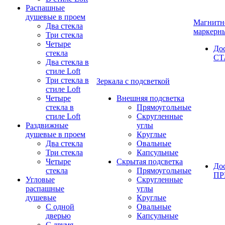
Распашные
душевые в проем
Магнитн
Два стекла
маркерн
Три стекла
Четыре
До
стекла
СТ
Два стекла в
стиле Loft
Три стекла в
Зеркала с подсветкой
стиле Loft
Четыре
Внешняя подсветка
стекла в
Прямоугольные
стиле Loft
Скругленные
Раздвижные
углы
душевые в проем
Круглые
Два стекла
Овальные
Три стекла
Капсульные
Четыре
Скрытая подсветка
До
стекла
Прямоугольные
П
Угловые
Скругленные
распашные
углы
душевые
Круглые
С одной
Овальные
дверью
Капсульные
С двумя