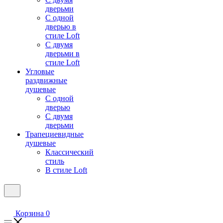
дверьми
С одной
дверью в
стиле Loft
С двумя
дверьми в
стиле Loft
Угловые
раздвижные
душевые
С одной
дверью
С двумя
дверьми
Трапециевидные
душевые
Классический
стиль
В стиле Loft
Корзина
0