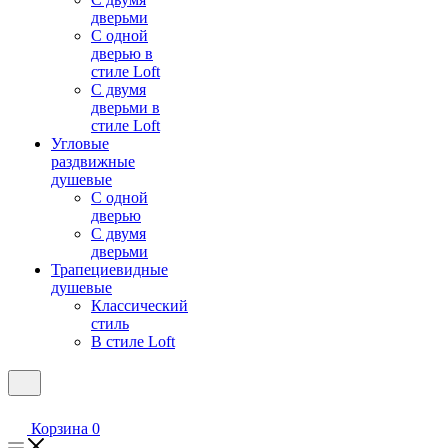
дверьми
С одной
дверью в
стиле Loft
С двумя
дверьми в
стиле Loft
Угловые
раздвижные
душевые
С одной
дверью
С двумя
дверьми
Трапециевидные
душевые
Классический
стиль
В стиле Loft
Корзина
0