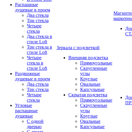
Распашные
душевые в проем
Магнитн
Два стекла
маркерн
Три стекла
Четыре
До
стекла
СТ
Два стекла в
стиле Loft
Три стекла в
Зеркала с подсветкой
стиле Loft
Четыре
Внешняя подсветка
стекла в
Прямоугольные
стиле Loft
Скругленные
Раздвижные
углы
душевые в проем
Круглые
Два стекла
Овальные
Три стекла
Капсульные
Четыре
Скрытая подсветка
До
стекла
Прямоугольные
П
Угловые
Скругленные
распашные
углы
душевые
Круглые
С одной
Овальные
дверью
Капсульные
С двумя