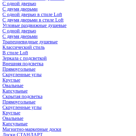
С одной дверью
С двумя дверьми
С одной дверью в стиле Loft
С двумя дверьми в стиле Loft
Угловые раздвижные душевые
С одной дверью
С двумя дверьми
Трапециевидные душевые
Классический стиль
В стиле Loft
Зеркала с подсветкой
Внешняя подсветка
Прямоугольные
Скругленные углы
Круглые
Овальные
Капсульные
Скрытая подсветка
Прямоугольные
Скругленные углы
Круглые
Овальные
Капсульные
Магнитно-маркерные доски
Доски СТАНДАРТ