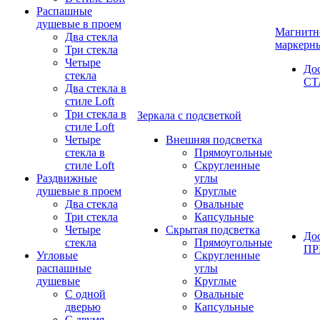
Распашные
душевые в проем
Магнитн
Два стекла
маркерн
Три стекла
Четыре
До
стекла
СТ
Два стекла в
стиле Loft
Три стекла в
Зеркала с подсветкой
стиле Loft
Четыре
Внешняя подсветка
стекла в
Прямоугольные
стиле Loft
Скругленные
Раздвижные
углы
душевые в проем
Круглые
Два стекла
Овальные
Три стекла
Капсульные
Четыре
Скрытая подсветка
До
стекла
Прямоугольные
П
Угловые
Скругленные
распашные
углы
душевые
Круглые
С одной
Овальные
дверью
Капсульные
С двумя