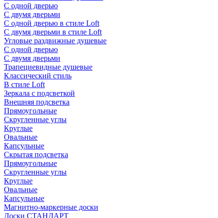
С одной дверью
С двумя дверьми
С одной дверью в стиле Loft
С двумя дверьми в стиле Loft
Угловые раздвижные душевые
С одной дверью
С двумя дверьми
Трапециевидные душевые
Классический стиль
В стиле Loft
Зеркала с подсветкой
Внешняя подсветка
Прямоугольные
Скругленные углы
Круглые
Овальные
Капсульные
Скрытая подсветка
Прямоугольные
Скругленные углы
Круглые
Овальные
Капсульные
Магнитно-маркерные доски
Доски СТАНДАРТ