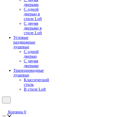
дверьми
С одной
дверью в
стиле Loft
С двумя
дверьми в
стиле Loft
Угловые
раздвижные
душевые
С одной
дверью
С двумя
дверьми
Трапециевидные
душевые
Классический
стиль
В стиле Loft
Корзина
0