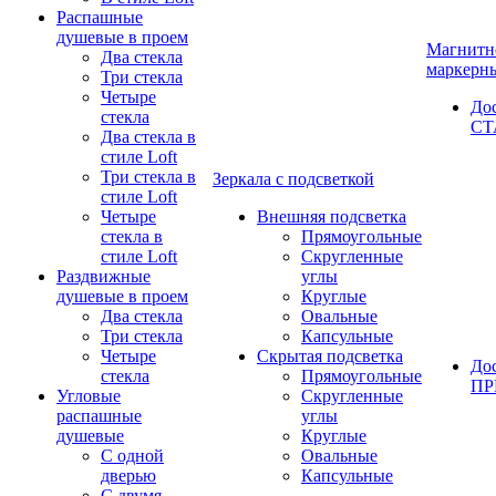
Распашные
душевые в проем
Магнитн
Два стекла
маркерн
Три стекла
Четыре
До
стекла
СТ
Два стекла в
стиле Loft
Три стекла в
Зеркала с подсветкой
стиле Loft
Четыре
Внешняя подсветка
стекла в
Прямоугольные
стиле Loft
Скругленные
Раздвижные
углы
душевые в проем
Круглые
Два стекла
Овальные
Три стекла
Капсульные
Четыре
Скрытая подсветка
До
стекла
Прямоугольные
П
Угловые
Скругленные
распашные
углы
душевые
Круглые
С одной
Овальные
дверью
Капсульные
С двумя