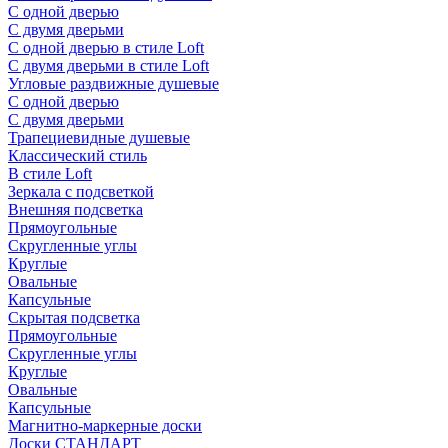
С одной дверью
С двумя дверьми
С одной дверью в стиле Loft
С двумя дверьми в стиле Loft
Угловые раздвижные душевые
С одной дверью
С двумя дверьми
Трапециевидные душевые
Классический стиль
В стиле Loft
Зеркала с подсветкой
Внешняя подсветка
Прямоугольные
Скругленные углы
Круглые
Овальные
Капсульные
Скрытая подсветка
Прямоугольные
Скругленные углы
Круглые
Овальные
Капсульные
Магнитно-маркерные доски
Доски СТАНДАРТ