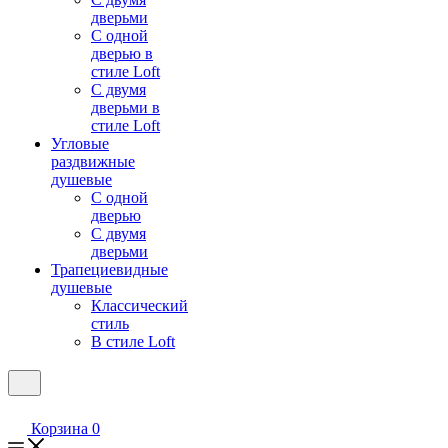
дверьми
С одной
дверью в
стиле Loft
С двумя
дверьми в
стиле Loft
Угловые
раздвижные
душевые
С одной
дверью
С двумя
дверьми
Трапециевидные
душевые
Классический
стиль
В стиле Loft
Корзина
0