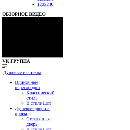
120x240
ОБЗОРНОЕ ВИДЕО
VK ГРУППА
Душевые из стекла
Одиночные
перегородки
Классический
стиль
В стиле Loft
Душевые двери в
проем
Стеклянная
дверь
В стиле Loft